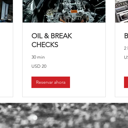
OIL & BREAK
CHECKS
2 
10
30 min
U
dó
es
20
USD 20
dólares
estadounidenses
Reservar ahora