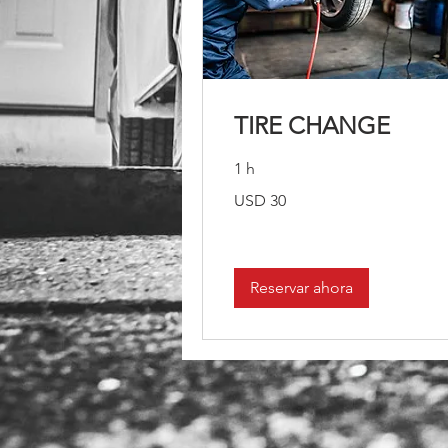
TIRE CHANGE
1 h
30
USD 30
dólares
estadounidenses
Reservar ahora