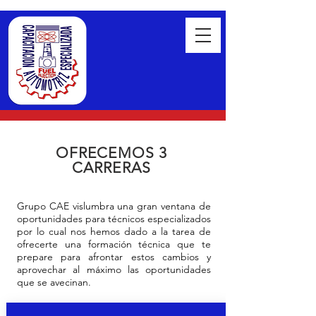
OFRECEMOS 3
CARRERAS
Grupo CAE vislumbra una gran ventana de
oportunidades para técnicos especializados
por lo cual nos hemos dado a la tarea de
ofrecerte una formación técnica que te
prepare para afrontar estos cambios y
aprovechar al máximo las oportunidades
que se avecinan.